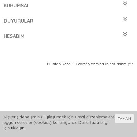
KURUMSAL
DUYURULAR
HESABIM
Bu site
Vikaon E-Ticaret sistemleri
ile hazırlanmıştır.
Alışveriş deneyiminizi iyileştirmek için yasal düzenlemelere
TAMAM
uygun çerezler (cookies) kullanıyoruz. Daha fazla bilgi
için
tıklayın
.
0