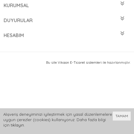
KURUMSAL
DUYURULAR
HESABIM
Bu site
Vikaon E-Ticaret sistemleri
ile hazırlanmıştır.
Alışveriş deneyiminizi iyileştirmek için yasal düzenlemelere
TAMAM
uygun çerezler (cookies) kullanıyoruz. Daha fazla bilgi
için
tıklayın
.
0