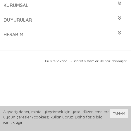
KURUMSAL
DUYURULAR
HESABIM
Bu site
Vikaon E-Ticaret sistemleri
ile hazırlanmıştır.
Alışveriş deneyiminizi iyileştirmek için yasal düzenlemelere
TAMAM
uygun çerezler (cookies) kullanıyoruz. Daha fazla bilgi
için
tıklayın
.
0