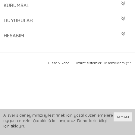
KURUMSAL
DUYURULAR
HESABIM
Bu site
Vikaon E-Ticaret sistemleri
ile hazırlanmıştır.
Alışveriş deneyiminizi iyileştirmek için yasal düzenlemelere
TAMAM
uygun çerezler (cookies) kullanıyoruz. Daha fazla bilgi
için
tıklayın
.
0