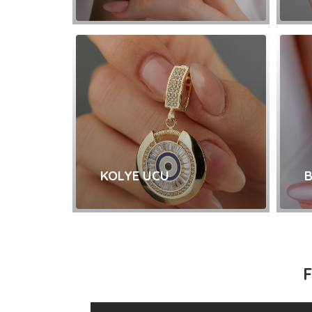
İNCELE
KOLYE UCU
B
İNCELE
F