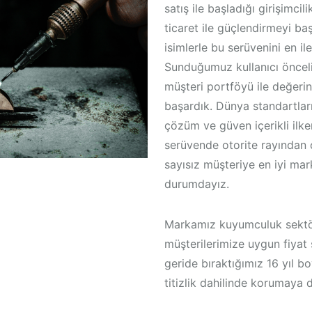
satış ile başladığı girişimcil
ticaret ile güçlendirmeyi ba
isimlerle bu serüvenini en ile
Sunduğumuz kullanıcı öncelikl
müşteri portföyü ile değerin
başardık. Dünya standartla
çözüm ve güven içerikli ilke
serüvende otorite rayından ç
sayısız müşteriye en iyi mar
durumdayız.
Markamız kuyumculuk sektörü
müşterilerimize uygun fiyat
geride bıraktığımız 16 yıl b
titizlik dahilinde korumaya