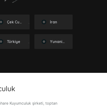
Çek Cumhuriyeti
İran
Türkiye
Yunanistan
uluk
hare Kuyumculuk şirketi, toptan