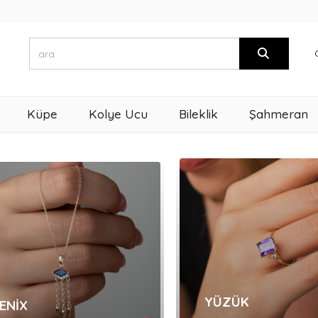
Küpe
Kolye Ucu
Bileklik
Şahmeran
YÜZÜK
ENİX