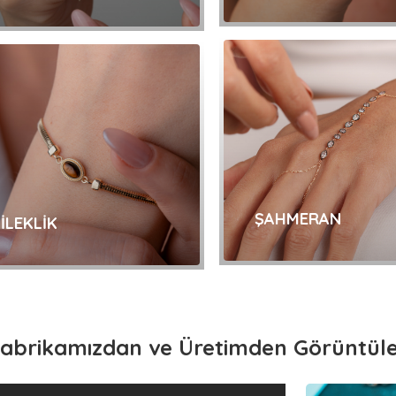
İNCELE
İNCELE
ŞAHMERAN
İLEKLİK
İNCELE
İNCELE
abrikamızdan ve Üretimden Görüntül