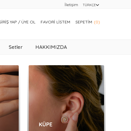
İletişim
TÜRKÇE
GIRIŞ YAP
/
ÜYE OL
FAVORI LISTEM
SEPETIM
(0)
Setler
HAKKIMIZDA
KÜPE