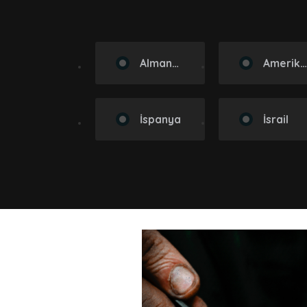
Almanya
Amerika Birleşik Devletler
İspanya
İsrail