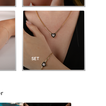
İNCELE
SET
İNCELE
er