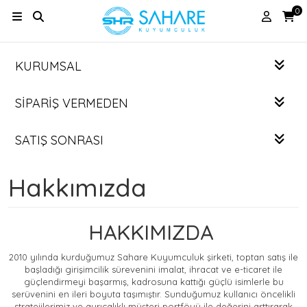
0
KURUMSAL
SIPARIŞ VERMEDEN
SATIŞ SONRASI
Hakkımızda
HAKKIMIZDA
2010 yılında kurduğumuz Sahare Kuyumculuk şirketi, toptan satış ile
başladığı girişimcilik sürevenini imalat, ihracat ve e-ticaret ile
güçlendirmeyi başarmış, kadrosuna kattığı güçlü isimlerle bu
serüvenini en ileri boyuta taşımıştır. Sunduğumuz kullanıcı öncelikli
stratejilerimiz ve ayrıcalıklı müşteri portföyü ile değerini arttırarak