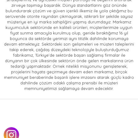
zirveye taşımayı başardık. Dünya standartlarını göz önünde
bulundurarak çözüm ve güven içerikli ilkemiz ile yola çıktığımız bu
serüvende otorite rayından çıkmayarak, istikrarlı bir şekilde sayısız
müşteriye en iyi marka sahipliğini yapmış durumdayız. Markamız
kuyumculuk sektöründe en kaliteli ürünleri, müşterilerimize uygun
fiyat sunma amacıyla kurulmuş olup, geride bıraktığımız 16 yıl
boyunca da sektörde yerimizi aynı titizlik dahilinde korumaya
devam etmekteyiz. Sektördeki son gelişmeleri ve müşteri taleplerini
takip ederek, çağdaş düzeydeki teknolojiyle buluşturduğumuz
fabrikamız, Türkiye’de sektörde başarı sağlamış firmalar ile
dünyanın bir çok ülkesinde sektörün önde gelen markalarına ürün
tedariği yapmaktadır. Örnek nitelikli misyonunu genişleterek,
projelerini hayata geçirmeye devam eden markamız, birçok
memnuniyet beraberinde başarılı işlere imzasını atarak güçlü kadro
dahilinde çözüm odaklı çalışma prensibi ile müşteri
memnuniyetimizi sağlamaya devam edecektir.