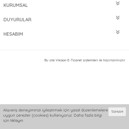
KURUMSAL
DUYURULAR
HESABIM
Bu site
Vikaon E-Ticaret sistemleri
ile hazırlanmıştır.
Alışveriş deneyiminizi iyileştirmek için yasal düzenlemelere
TAMAM
uygun çerezler (cookies) kullanıyoruz. Daha fazla bilgi
için
tıklayın
.
0