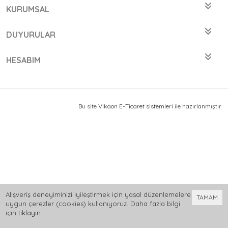
KURUMSAL
DUYURULAR
HESABIM
Bu site
Vikaon E-Ticaret sistemleri
ile hazırlanmıştır.
Alışveriş deneyiminizi iyileştirmek için yasal düzenlemelere
TAMAM
uygun çerezler (cookies) kullanıyoruz. Daha fazla bilgi
için
tıklayın
.
0