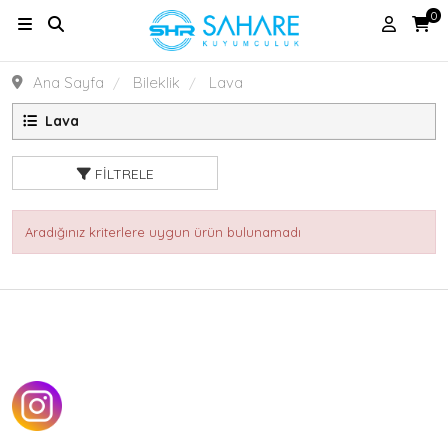
0
Ana Sayfa
Bileklik
Lava
Lava
FILTRELE
Aradığınız kriterlere uygun ürün bulunamadı