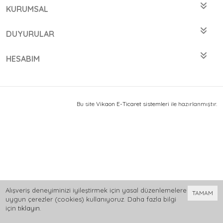
KURUMSAL
DUYURULAR
HESABIM
Bu site
Vikaon E-Ticaret sistemleri
ile hazırlanmıştır.
Alışveriş deneyiminizi iyileştirmek için yasal düzenlemelere
TAMAM
uygun çerezler (cookies) kullanıyoruz. Daha fazla bilgi
için
tıklayın
.
0