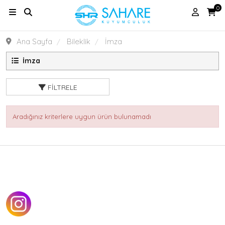
0
Ana Sayfa
Bileklik
İmza
İmza
FILTRELE
Aradığınız kriterlere uygun ürün bulunamadı