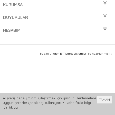
KURUMSAL
DUYURULAR
HESABIM
Bu site
Vikaon E-Ticaret sistemleri
ile hazırlanmıştır.
Alışveriş deneyiminizi iyileştirmek için yasal düzenlemelere
TAMAM
uygun çerezler (cookies) kullanıyoruz. Daha fazla bilgi
için
tıklayın
.
0