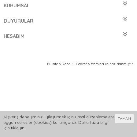
KURUMSAL
DUYURULAR
HESABIM
Bu site
Vikaon E-Ticaret sistemleri
ile hazırlanmıştır.
Alışveriş deneyiminizi iyileştirmek için yasal düzenlemelere
TAMAM
uygun çerezler (cookies) kullanıyoruz. Daha fazla bilgi
için
tıklayın
.
0