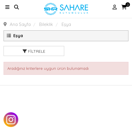
0
Ana Sayfa
Bileklik
Eşya
Eşya
FILTRELE
Aradığınız kriterlere uygun ürün bulunamadı