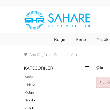
Kolye
Fenix
Yüzük
Ana Sayfa
Setler
Çıtır
Çıtır
KATEGORILER
Setler
Aradığ
Mineli
Kolye
Bileklik
Yüzük