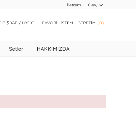
İletişim
TÜRKÇE
GIRIŞ YAP
/
ÜYE OL
FAVORI LISTEM
SEPETIM
(0)
Setler
HAKKIMIZDA