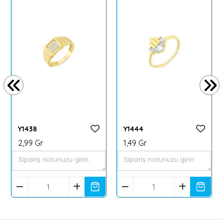
Y1438
Y1444
2,99 Gr
1,49 Gr