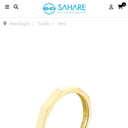
0
Ana Sayfa
Yüzük
Yeni