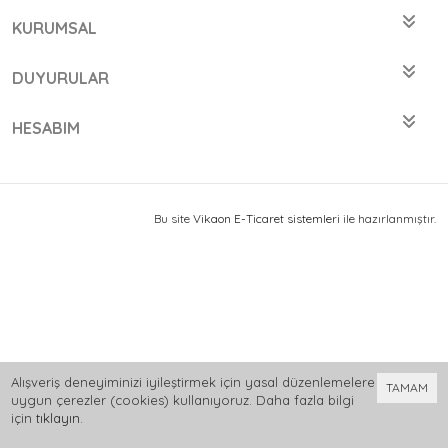
KURUMSAL
DUYURULAR
HESABIM
Bu site
Vikaon E-Ticaret sistemleri
ile hazırlanmıştır.
Alışveriş deneyiminizi iyileştirmek için yasal düzenlemelere
TAMAM
uygun çerezler (cookies) kullanıyoruz. Daha fazla bilgi
için
tıklayın
.
0