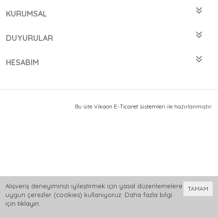
KURUMSAL
DUYURULAR
HESABIM
Bu site
Vikaon E-Ticaret sistemleri
ile hazırlanmıştır.
Alışveriş deneyiminizi iyileştirmek için yasal düzenlemelere
TAMAM
uygun çerezler (cookies) kullanıyoruz. Daha fazla bilgi
için
tıklayın
.
0