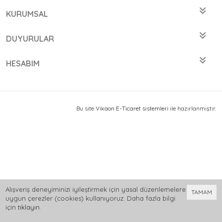
KURUMSAL
DUYURULAR
HESABIM
Bu site
Vikaon E-Ticaret sistemleri
ile hazırlanmıştır.
Alışveriş deneyiminizi iyileştirmek için yasal düzenlemelere
TAMAM
uygun çerezler (cookies) kullanıyoruz. Daha fazla bilgi
için
tıklayın
.
0