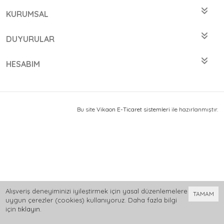
KURUMSAL
DUYURULAR
HESABIM
Bu site
Vikaon E-Ticaret sistemleri
ile hazırlanmıştır.
Alışveriş deneyiminizi iyileştirmek için yasal düzenlemelere
TAMAM
uygun çerezler (cookies) kullanıyoruz. Daha fazla bilgi
için
tıklayın
.
0