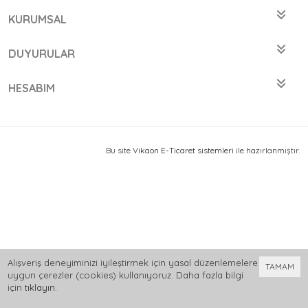
KURUMSAL
DUYURULAR
HESABIM
Bu site
Vikaon E-Ticaret sistemleri
ile hazırlanmıştır.
Alışveriş deneyiminizi iyileştirmek için yasal düzenlemelere
TAMAM
uygun çerezler (cookies) kullanıyoruz. Daha fazla bilgi
için
tıklayın
.
0