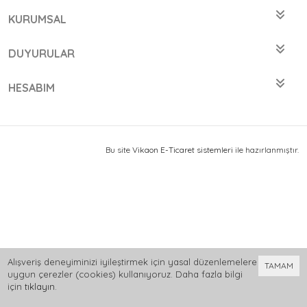
KURUMSAL
DUYURULAR
HESABIM
Bu site
Vikaon E-Ticaret sistemleri
ile hazırlanmıştır.
Alışveriş deneyiminizi iyileştirmek için yasal düzenlemelere
TAMAM
uygun çerezler (cookies) kullanıyoruz. Daha fazla bilgi
için
tıklayın
.
0