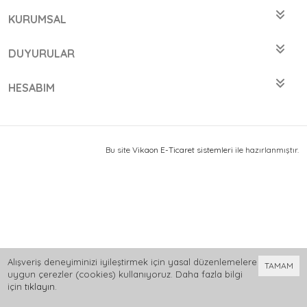
KURUMSAL
DUYURULAR
HESABIM
Bu site
Vikaon E-Ticaret sistemleri
ile hazırlanmıştır.
Alışveriş deneyiminizi iyileştirmek için yasal düzenlemelere
TAMAM
uygun çerezler (cookies) kullanıyoruz. Daha fazla bilgi
için
tıklayın
.
0