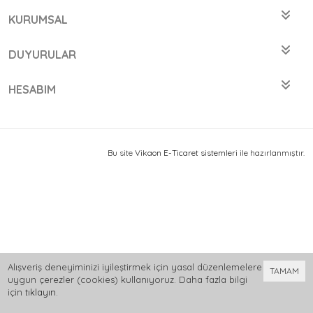
KURUMSAL
DUYURULAR
HESABIM
Bu site
Vikaon E-Ticaret sistemleri
ile hazırlanmıştır.
Alışveriş deneyiminizi iyileştirmek için yasal düzenlemelere
TAMAM
uygun çerezler (cookies) kullanıyoruz. Daha fazla bilgi
için
tıklayın
.
0