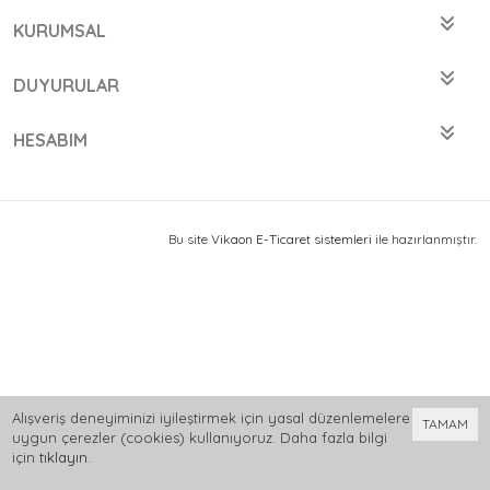
KURUMSAL
DUYURULAR
HESABIM
Bu site
Vikaon E-Ticaret sistemleri
ile hazırlanmıştır.
Alışveriş deneyiminizi iyileştirmek için yasal düzenlemelere
TAMAM
uygun çerezler (cookies) kullanıyoruz. Daha fazla bilgi
için
tıklayın
.
0