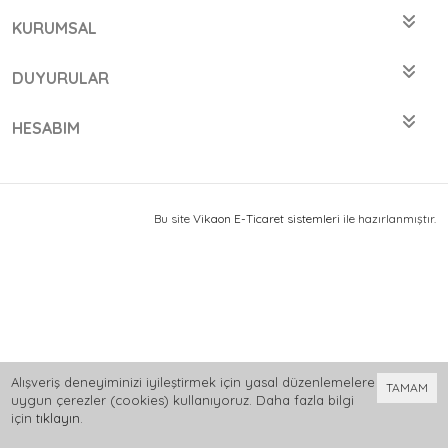
KURUMSAL
DUYURULAR
HESABIM
Bu site
Vikaon E-Ticaret sistemleri
ile hazırlanmıştır.
Alışveriş deneyiminizi iyileştirmek için yasal düzenlemelere
TAMAM
uygun çerezler (cookies) kullanıyoruz. Daha fazla bilgi
için
tıklayın
.
0