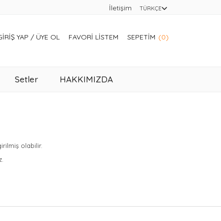
İletişim
TÜRKÇE
GIRIŞ YAP
/
ÜYE OL
FAVORI LISTEM
SEPETIM
(0)
Setler
HAKKIMIZDA
lmiş olabilir.
z.