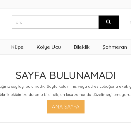
Küpe
Kolye Ucu
Bileklik
Şahmeran
SAYFA BULUNAMADI
ığınız sayfayı bulamadık. Sayfa kaldırılmış veya adres çubuğuna eksik giri
eknik ekibimize durumu bildirdik, en kısa zamanda düzeltmeyi umuyoru
ANA SAYFA