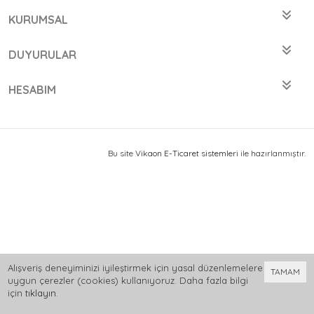
KURUMSAL
DUYURULAR
HESABIM
Bu site
Vikaon E-Ticaret sistemleri
ile hazırlanmıştır.
Alışveriş deneyiminizi iyileştirmek için yasal düzenlemelere
TAMAM
uygun çerezler (cookies) kullanıyoruz. Daha fazla bilgi
için
tıklayın
.
0