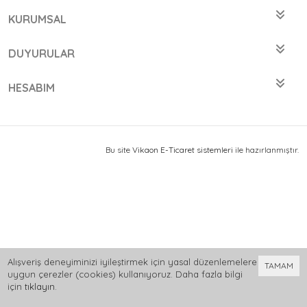
KURUMSAL
DUYURULAR
HESABIM
Bu site
Vikaon E-Ticaret sistemleri
ile hazırlanmıştır.
Alışveriş deneyiminizi iyileştirmek için yasal düzenlemelere
TAMAM
uygun çerezler (cookies) kullanıyoruz. Daha fazla bilgi
için
tıklayın
.
0