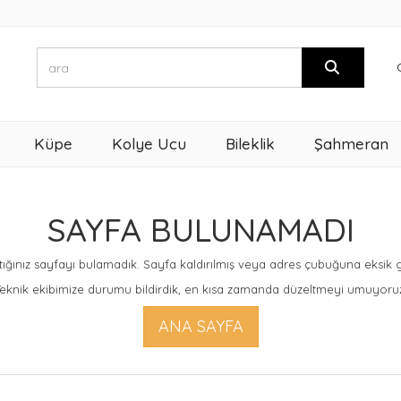
Küpe
Kolye Ucu
Bileklik
Şahmeran
SAYFA BULUNAMADI
ığınız sayfayı bulamadık. Sayfa kaldırılmış veya adres çubuğuna eksik giri
eknik ekibimize durumu bildirdik, en kısa zamanda düzeltmeyi umuyoru
ANA SAYFA