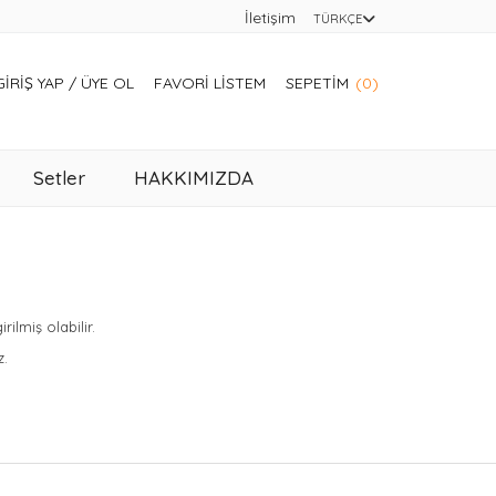
İletişim
TÜRKÇE
GIRIŞ YAP
/
ÜYE OL
FAVORI LISTEM
SEPETIM
(0)
Setler
HAKKIMIZDA
lmiş olabilir.
z.