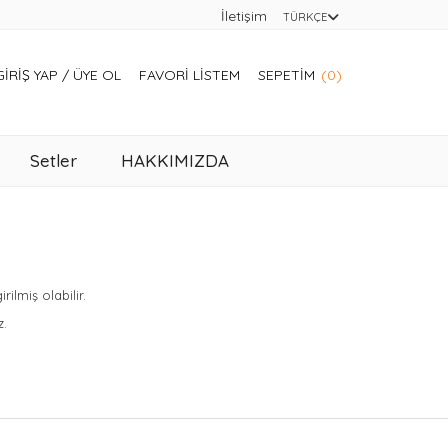
İletişim
TÜRKÇE
GIRIŞ YAP
/
ÜYE OL
FAVORI LISTEM
SEPETIM
(0)
Setler
HAKKIMIZDA
lmiş olabilir.
z.