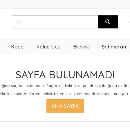
Küpe
Kolye Ucu
Bileklik
Şahmeran
SAYFA BULUNAMADI
ığınız sayfayı bulamadık. Sayfa kaldırılmış veya adres çubuğuna eksik giri
eknik ekibimize durumu bildirdik, en kısa zamanda düzeltmeyi umuyoru
ANA SAYFA