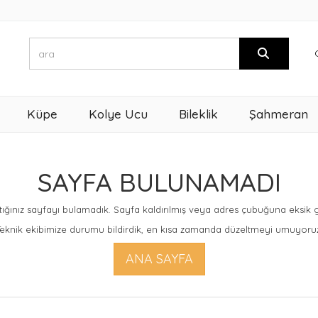
Küpe
Kolye Ucu
Bileklik
Şahmeran
SAYFA BULUNAMADI
ığınız sayfayı bulamadık. Sayfa kaldırılmış veya adres çubuğuna eksik giri
eknik ekibimize durumu bildirdik, en kısa zamanda düzeltmeyi umuyoru
ANA SAYFA