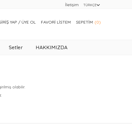
İletişim
TÜRKÇE
GIRIŞ YAP
/
ÜYE OL
FAVORI LISTEM
SEPETIM
(0)
Setler
HAKKIMIZDA
lmiş olabilir.
z.