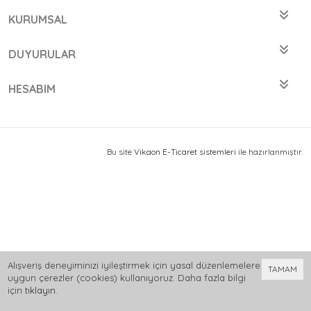
KURUMSAL
DUYURULAR
HESABIM
Bu site
Vikaon E-Ticaret sistemleri
ile hazırlanmıştır.
Alışveriş deneyiminizi iyileştirmek için yasal düzenlemelere
TAMAM
uygun çerezler (cookies) kullanıyoruz. Daha fazla bilgi
için
tıklayın
.
0