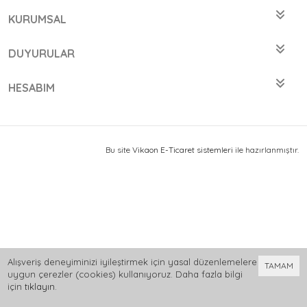
KURUMSAL
DUYURULAR
HESABIM
Bu site
Vikaon E-Ticaret sistemleri
ile hazırlanmıştır.
Alışveriş deneyiminizi iyileştirmek için yasal düzenlemelere
TAMAM
uygun çerezler (cookies) kullanıyoruz. Daha fazla bilgi
için
tıklayın
.
0