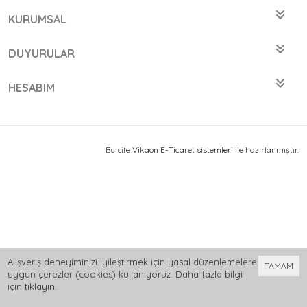
KURUMSAL
DUYURULAR
HESABIM
Bu site
Vikaon E-Ticaret sistemleri
ile hazırlanmıştır.
Alışveriş deneyiminizi iyileştirmek için yasal düzenlemelere
TAMAM
uygun çerezler (cookies) kullanıyoruz. Daha fazla bilgi
için
tıklayın
.
0