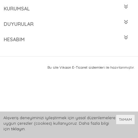
KURUMSAL
DUYURULAR
HESABIM
Bu site
Vikaon E-Ticaret sistemleri
ile hazırlanmıştır.
Alışveriş deneyiminizi iyileştirmek için yasal düzenlemelere
TAMAM
uygun çerezler (cookies) kullanıyoruz. Daha fazla bilgi
için
tıklayın
.
0