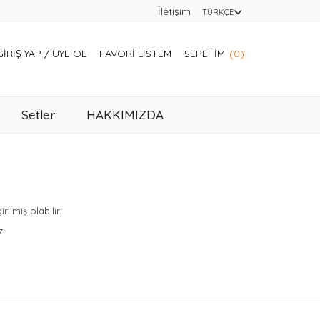
İletişim
TÜRKÇE
GIRIŞ YAP
/
ÜYE OL
FAVORI LISTEM
SEPETIM
(0)
Setler
HAKKIMIZDA
lmiş olabilir.
z.