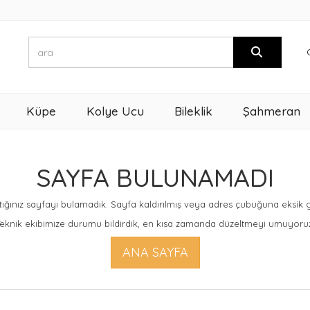
Küpe
Kolye Ucu
Bileklik
Şahmeran
SAYFA BULUNAMADI
ığınız sayfayı bulamadık. Sayfa kaldırılmış veya adres çubuğuna eksik giri
eknik ekibimize durumu bildirdik, en kısa zamanda düzeltmeyi umuyoru
ANA SAYFA