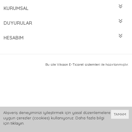
KURUMSAL
DUYURULAR
HESABIM
Bu site
Vikaon E-Ticaret sistemleri
ile hazırlanmıştır.
Alışveriş deneyiminizi iyileştirmek için yasal düzenlemelere
TAMAM
uygun çerezler (cookies) kullanıyoruz. Daha fazla bilgi
için
tıklayın
.
0