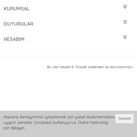
KURUMSAL
DUYURULAR
HESABIM
Bu site
Vikaon E-Ticaret sistemleri
ile hazırlanmıştır.
Alışveriş deneyiminizi iyileştirmek için yasal düzenlemelere
TAMAM
uygun çerezler (cookies) kullanıyoruz. Daha fazla bilgi
için
tıklayın
.
0