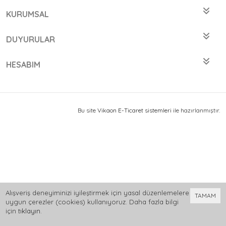
KURUMSAL
DUYURULAR
HESABIM
Bu site
Vikaon E-Ticaret sistemleri
ile hazırlanmıştır.
Alışveriş deneyiminizi iyileştirmek için yasal düzenlemelere
TAMAM
uygun çerezler (cookies) kullanıyoruz. Daha fazla bilgi
için
tıklayın
.
0