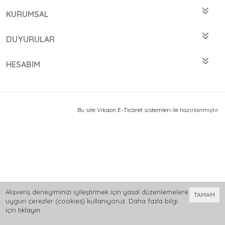
KURUMSAL
DUYURULAR
HESABIM
Bu site
Vikaon E-Ticaret sistemleri
ile hazırlanmıştır.
Alışveriş deneyiminizi iyileştirmek için yasal düzenlemelere
TAMAM
uygun çerezler (cookies) kullanıyoruz. Daha fazla bilgi
için
tıklayın
.
0