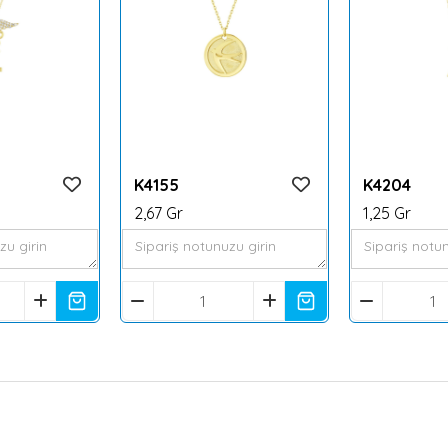
K4155
K4204
2,67 Gr
1,25 Gr