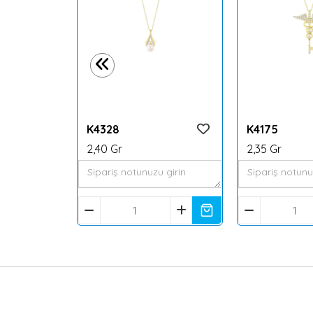
K4328
K4175
2,40 Gr
2,35 Gr