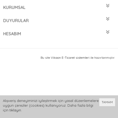
KURUMSAL
DUYURULAR
HESABIM
Bu site
Vikaon E-Ticaret sistemleri
ile hazırlanmıştır.
Alışveriş deneyiminizi iyileştirmek için yasal düzenlemelere
TAMAM
uygun çerezler (cookies) kullanıyoruz. Daha fazla bilgi
için
tıklayın
.
0