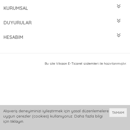
KURUMSAL
DUYURULAR
HESABIM
Bu site
Vikaon E-Ticaret sistemleri
ile hazırlanmıştır.
Alışveriş deneyiminizi iyileştirmek için yasal düzenlemelere
TAMAM
uygun çerezler (cookies) kullanıyoruz. Daha fazla bilgi
için
tıklayın
.
0