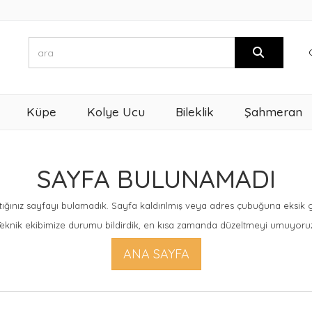
Küpe
Kolye Ucu
Bileklik
Şahmeran
SAYFA BULUNAMADI
ığınız sayfayı bulamadık. Sayfa kaldırılmış veya adres çubuğuna eksik giri
eknik ekibimize durumu bildirdik, en kısa zamanda düzeltmeyi umuyoru
ANA SAYFA