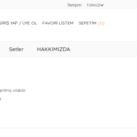
İletişim
TÜRKÇE
GIRIŞ YAP
/
ÜYE OL
FAVORI LISTEM
SEPETIM
(0)
Setler
HAKKIMIZDA
lmiş olabilir.
z.