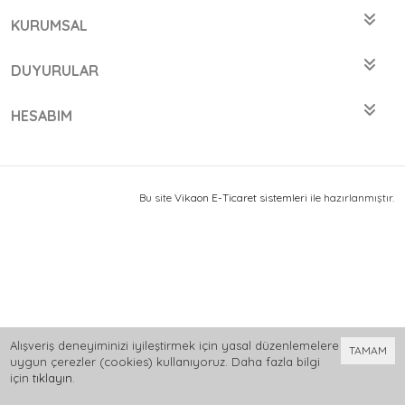
KURUMSAL
DUYURULAR
HESABIM
Bu site
Vikaon E-Ticaret sistemleri
ile hazırlanmıştır.
Alışveriş deneyiminizi iyileştirmek için yasal düzenlemelere
TAMAM
uygun çerezler (cookies) kullanıyoruz. Daha fazla bilgi
için
tıklayın
.
0