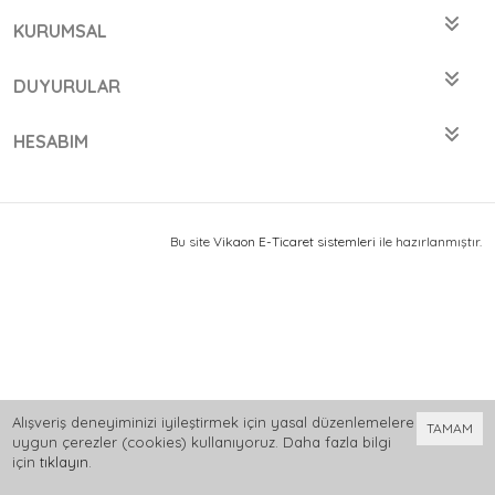
KURUMSAL
DUYURULAR
HESABIM
Bu site
Vikaon E-Ticaret sistemleri
ile hazırlanmıştır.
Alışveriş deneyiminizi iyileştirmek için yasal düzenlemelere
TAMAM
uygun çerezler (cookies) kullanıyoruz. Daha fazla bilgi
için
tıklayın
.
0