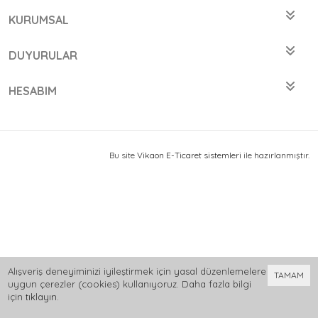
KURUMSAL
DUYURULAR
HESABIM
Bu site
Vikaon E-Ticaret sistemleri
ile hazırlanmıştır.
Alışveriş deneyiminizi iyileştirmek için yasal düzenlemelere
TAMAM
uygun çerezler (cookies) kullanıyoruz. Daha fazla bilgi
için
tıklayın
.
0