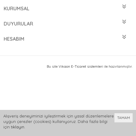
KURUMSAL
DUYURULAR
HESABIM
Bu site
Vikaon E-Ticaret sistemleri
ile hazırlanmıştır.
Alışveriş deneyiminizi iyileştirmek için yasal düzenlemelere
TAMAM
uygun çerezler (cookies) kullanıyoruz. Daha fazla bilgi
için
tıklayın
.
0