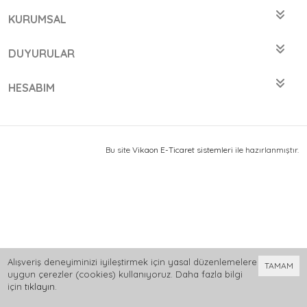
KURUMSAL
DUYURULAR
HESABIM
Bu site
Vikaon E-Ticaret sistemleri
ile hazırlanmıştır.
Alışveriş deneyiminizi iyileştirmek için yasal düzenlemelere
TAMAM
uygun çerezler (cookies) kullanıyoruz. Daha fazla bilgi
için
tıklayın
.
0