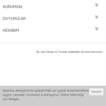
KURUMSAL
DUYURULAR
HESABIM
Bu site
Vikaon E-Ticaret sistemleri
ile hazırlanmıştır.
Alışveriş deneyiminizi iyileştirmek için yasal düzenlemelere
TAMAM
uygun çerezler (cookies) kullanıyoruz. Daha fazla bilgi
için
tıklayın
.
0