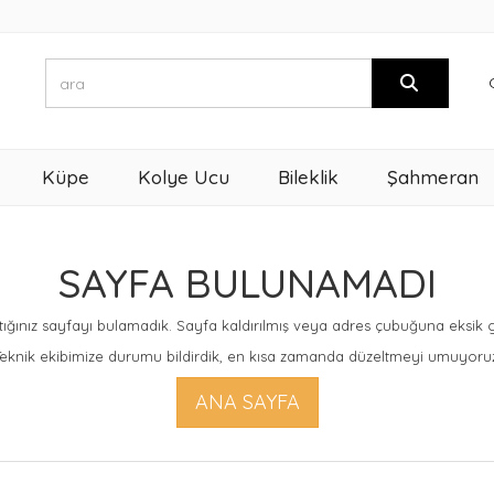
Küpe
Kolye Ucu
Bileklik
Şahmeran
SAYFA BULUNAMADI
ığınız sayfayı bulamadık. Sayfa kaldırılmış veya adres çubuğuna eksik giri
eknik ekibimize durumu bildirdik, en kısa zamanda düzeltmeyi umuyoru
ANA SAYFA