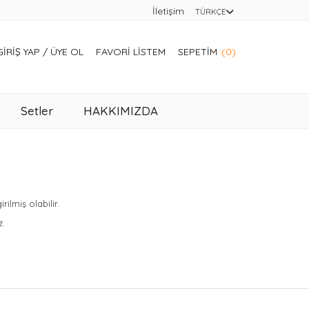
İletişim
TÜRKÇE
GIRIŞ YAP
/
ÜYE OL
FAVORI LISTEM
SEPETIM
(0)
Setler
HAKKIMIZDA
lmiş olabilir.
z.