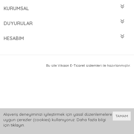
KURUMSAL
DUYURULAR
HESABIM
Bu site
Vikaon E-Ticaret sistemleri
ile hazırlanmıştır.
Alışveriş deneyiminizi iyileştirmek için yasal düzenlemelere
TAMAM
uygun çerezler (cookies) kullanıyoruz. Daha fazla bilgi
için
tıklayın
.
0